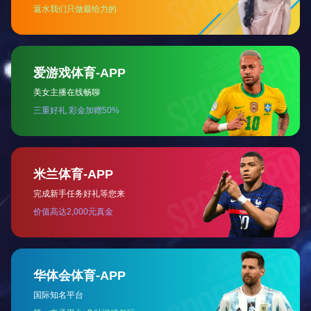
从零部件的领取，到组装、调试，再到最终质检，每一个环节都按
照既定的生产流程严格执行。车间采用成熟的生产工艺，确保产品
的各项性能符合国家标准和客户要求。
车间拥有一支经验丰富的技术团队，成员在机动车检测设备及拆解
设备的组装、调试方面有长期实践积累。团队内部协作紧密，能够
有效应对生产过程中出现的各类技术问题。
同时，车间也注重技术能力的持续提升，积极关注行业内的新技
术、新工艺，并根据实际需要引入合适的生产设备，不断丰富产品
的技术内涵。
四、质量为本，全流程检测把关
质量是设备可靠运行的基础。在组装车间，质量控制贯穿每一个环
节：
来料检查：对进入车间的零部件进行质量确认。
过程控制：在组装和调试过程中，按节点进行检测。