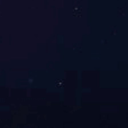
【反向开票】加速“两新”落地 促进行业规范 助力循环
经济——“反向开票”政策效应持续释放
2025.09.05
一张小发票，事关行业大发展。国家税务总局11日发布的最新
统计数据显示，截至今年6月底，全国有1.33万户资源回…